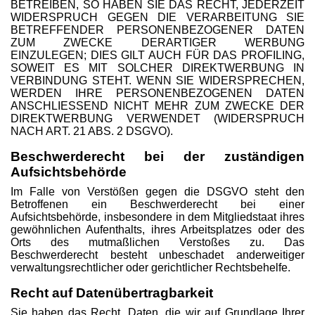
BETREIBEN, SO HABEN SIE DAS RECHT, JEDERZEIT
WIDERSPRUCH GEGEN DIE VERARBEITUNG SIE
BETREFFENDER PERSONENBEZOGENER DATEN
ZUM ZWECKE DERARTIGER WERBUNG
EINZULEGEN; DIES GILT AUCH FÜR DAS PROFILING,
SOWEIT ES MIT SOLCHER DIREKTWERBUNG IN
VERBINDUNG STEHT. WENN SIE WIDERSPRECHEN,
WERDEN IHRE PERSONENBEZOGENEN DATEN
ANSCHLIESSEND NICHT MEHR ZUM ZWECKE DER
DIREKTWERBUNG VERWENDET (WIDERSPRUCH
NACH ART. 21 ABS. 2 DSGVO).
Beschwerde­recht bei der zuständigen
Aufsichts­behörde
Im Falle von Verstößen gegen die DSGVO steht den
Betroffenen ein Beschwerderecht bei einer
Aufsichtsbehörde, insbesondere in dem Mitgliedstaat ihres
gewöhnlichen Aufenthalts, ihres Arbeitsplatzes oder des
Orts des mutmaßlichen Verstoßes zu. Das
Beschwerderecht besteht unbeschadet anderweitiger
verwaltungsrechtlicher oder gerichtlicher Rechtsbehelfe.
Recht auf Daten­übertrag­barkeit
Sie haben das Recht, Daten, die wir auf Grundlage Ihrer